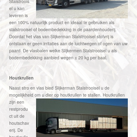
Stalstroois
el u kan
leveren is
een 100% natuurlijk product en ideaal te gebruiken als
stalstrooisel of bodembedekking in de paardenhouderij.
Doordat het vlas van Slijkerman Stalstrooisel stofvrij is
ontstaan er geen irritaties aan de luchtwegen of ogen van uw
paard. De vlasbalen welke Slijkermen Stalstrooisel u als
bodembedekking aanbied wegen ± 20 kg per baal.
Houtkrullen
Naast stro en vlas bied Slijkerman Stalstrooisel u de
mogelijkheid om u dier op houtkrullen te stallen. Houtkrullen
zij
n een
restprodu
ct uit de
houtschav
erij. De