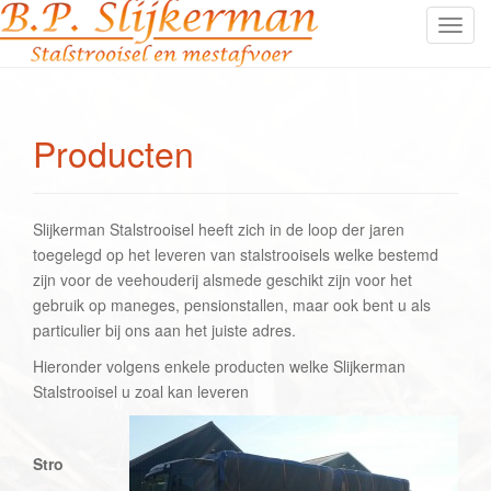
S
c
h
a
k
Producten
e
l
n
Slijkerman Stalstrooisel heeft zich in de loop der jaren
a
toegelegd op het leveren van stalstrooisels welke bestemd
v
zijn voor de veehouderij alsmede geschikt zijn voor het
i
gebruik op maneges, pensionstallen, maar ook bent u als
g
particulier bij ons aan het juiste adres.
a
t
Hieronder volgens enkele producten welke Slijkerman
i
Stalstrooisel u zoal kan leveren
e
Stro