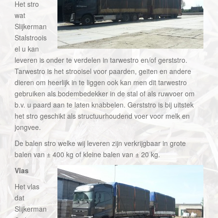
Het stro
wat
Slijkerman
Stalstroois
el u kan
leveren is onder te verdelen in tarwestro en/of gerststro.
Tarwestro is het strooisel voor paarden, geiten en andere
dieren om heerlijk in te liggen ook kan men dit tarwestro
gebruiken als bodembedekker in de stal of als ruwvoer om
b.v. u paard aan te laten knabbelen. Gerststro is bij uitstek
het stro geschikt als structuurhoudend voer voor melk en
jongvee.
De balen stro welke wij leveren zijn verkrijgbaar in grote
balen van ± 400 kg of kleine balen van ± 20 kg.
Vlas
Het vlas
dat
Slijkerman